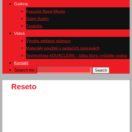
Galéria
Kysucké Nové Mesto
Dolný Kubín
Tvrdošín
Videá
Výroba sedacej súpravy
Materiály použité v sedacích súpravách
Technológia AQUACLEAN – látka ktorú vyčistíte vodou
Kontakt
Search for:
Search
Reseto