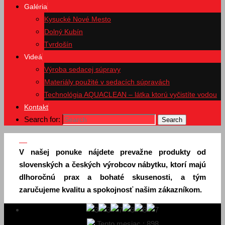
Galéria
Kysucké Nové Mesto
Dolný Kubín
Tvrdošín
Videá
Výroba sedacej súpravy
Materiály použité v sedacích súpravách
Technológia AQUACLEAN – látka ktorú vyčistíte vodou
Kontakt
Search for:
Search
V našej ponuke nájdete prevažne produkty od
slovenských a českých výrobcov nábytku, ktorí majú
dlhoročnú prax a bohaté skusenosti, a tým
zaručujeme kvalitu a spokojnosť našim zákazníkom.
Tento mesiac : 898