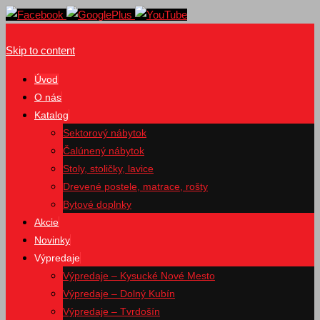
Skip to content
Úvod
O nás
Katalog
Sektorový nábytok
Čalúnený nábytok
Stoly, stoličky, lavice
Drevené postele, matrace, rošty
Bytové doplnky
Akcie
Novinky
Výpredaje
Výpredaje – Kysucké Nové Mesto
Výpredaje – Dolný Kubín
Výpredaje – Tvrdošín