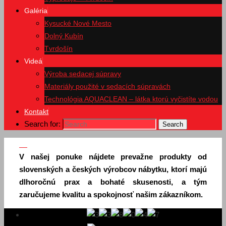
Galéria
Kysucké Nové Mesto
Dolný Kubín
Tvrdošín
Videá
Výroba sedacej súpravy
Materiály použité v sedacích súpravách
Technológia AQUACLEAN – látka ktorú vyčistíte vodou
Kontakt
Search for:
Search
V našej ponuke nájdete prevažne produkty od
slovenských a českých výrobcov nábytku, ktorí majú
dlhoročnú prax a bohaté skusenosti, a tým
zaručujeme kvalitu a spokojnosť našim zákazníkom.