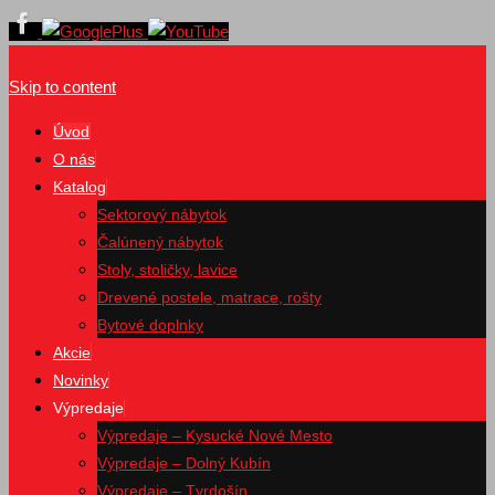
Skip to content
Úvod
O nás
Katalog
Sektorový nábytok
Čalúnený nábytok
Stoly, stoličky, lavice
Drevené postele, matrace, rošty
Bytové doplnky
Akcie
Novinky
Výpredaje
Výpredaje – Kysucké Nové Mesto
Výpredaje – Dolný Kubín
Výpredaje – Tvrdošín